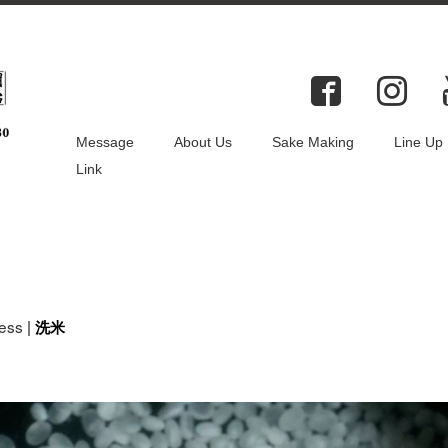
ocess洗米
Message
About Us
Sake Making
Line Up
Link
ess
|
洗米