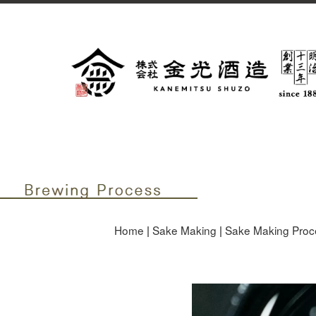
株式会社金光酒造Brewing Pr
Home
|
Sake Making
|
Sake Making Proc